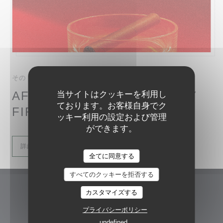
その 1 毎月の から 18H00 まで 22H00
AFTER (NO) WORK – EVERY
当サイトはクッキーを利用し
ております。お客様自身でク
FIRST TUESDAY AT TRINITII
ッキー利用の設定および管理
ができます。
((新しいウィンドウで開きます))
詳細
全てに同意する
すべてのクッキーを拒否する
カスタマイズする
TRINITII WEST
プライバシーポリシー
((新しいウィ
Grüneburgweg 9 60322 Frankfurt am Main
undefined